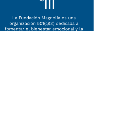
La Fundación Magnolia es una
organización 501(c)(3) dedicada a
fomentar el bienestar emocional y la
cultura de paz en las Américas,
priorizando la atención en mujeres y
jóvenes. Con programas holísticos,
dirigidos al equilibrio
del cuerpo,
mente y alma, contribuimos a la
recuperación, fortalecimiento
y
sostenibilidad
de personas, familias y
comunidades.
contact@wearemagnolia.org