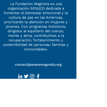
La Fundación Magnolia es una
organización 501(c)(3) dedicada a
fomentar el bienestar emocional y la
cultura de paz en las Américas,
priorizando la atención en mujeres y
jóvenes. Con programas holísticos,
dirigidos al equilibrio
del cuerpo,
mente y alma, contribuimos a la
recuperación, fortalecimiento
y
sostenibilidad
de personas, familias y
comunidades.
contact@wearemagnolia.org
Princeton, New Jersey, USA -