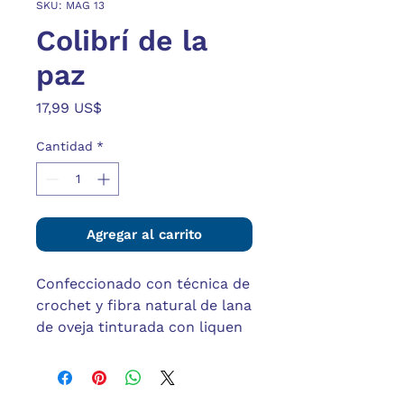
SKU: MAG 13
Colibrí de la
paz
Precio
17,99 US$
Cantidad
*
Agregar al carrito
Confeccionado con técnica de 
crochet y fibra natural de lana 
de oveja tinturada con liquen 
en un hermoso tono naranja, 
este pequeño colibrí no solo 
es un símbolo de gracia, sino 