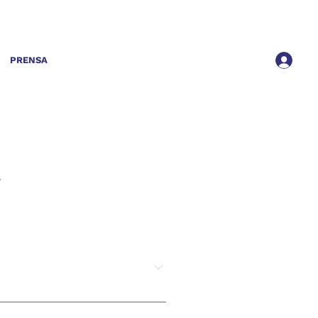
PRENSA
d
s usuarios y clientes. Esta
n personal cuando visita y utiliza
ra proporcionar información y 
s términos y condiciones 