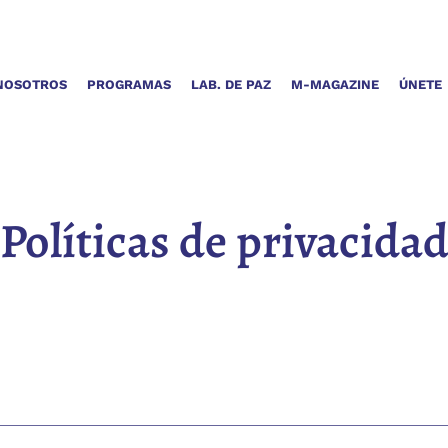
NOSOTROS
PROGRAMAS
LAB. DE PAZ
M-MAGAZINE
ÚNETE
Políticas de privacida
z y el Bienestar, nos tomamos muy en serio la privacidad de nuestro
ómo recopilamos, utilizamos, divulgamos y protegemos su informació
ndación Magnolia para la Paz y el Bienestar, y está diseñado pa
os usuarios. Al acceder y utilizar este sitio web, usted acepta lo