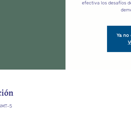
efectiva los desafíos 
demo
Ya no 
V
ción
 GMT-5