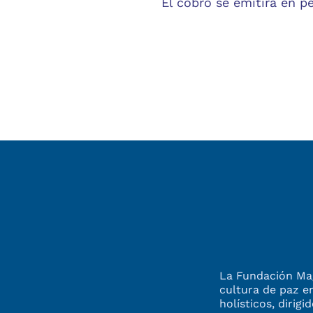
El cobro se emitirá en 
La Fundación Mag
cultura de paz e
holísticos, dirigi