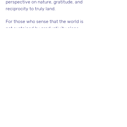
perspective on nature, gratitude, and 
reciprocity to truly land.
For those who sense that the world is 
not sustained by productivity alone, 
but by care.
For those who want to explore 
interdependence not as a concept, 
but as a daily practice.
If you’re wondering how we inhabit 
this planet. If you’re asking how to 
live with more awareness. If you feel 
that connection itself can be a quiet 
form of resistance,  
this club is for 
you.
Facilitator.
Angela Garvey 
PhD in 