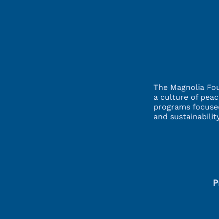
kalitesini ne kadar önemsiy
0
0 Comments
Write a comment...
The Magnolia Fou
a culture of pea
programs focuse
and sustainabili
P