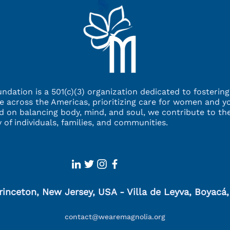
orsunuz?
10 Views
ndation is a 501(c)(3) organization dedicated to fosterin
ce across the Americas,
prioritizing care for women and y
d on balancing
body, mind, and soul, we contribute to the
ty
of individuals, families, and communities.
rinceton, New Jersey, USA - Villa de Leyva, Boyacá
contact@wearemagnolia.org