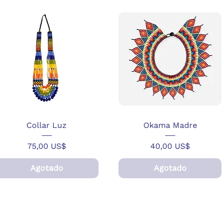
Collar Luz
Okama Madre
Precio
Precio
75,00 US$
40,00 US$
Agotado
Agotado