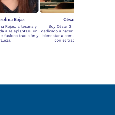
rolina Rojas
César Giraldo
na Rojas, artesana y
Soy César Giraldo, un artesano
ada a Tejeplanta®, un
dedicado a hacer aportes sociales y de
ue fusiona tradición y
bienestar a comunidades vulnerables
raleza.
con el trabajo en cuero.