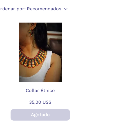
rdenar por:
Recomendados
Collar Étnico
Precio
35,00 US$
Agotado