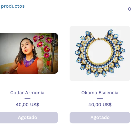
 productos
O
Collar Armonía
Okama Escencia
Precio
Precio
40,00 US$
40,00 US$
Agotado
Agotado